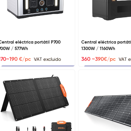
Central eléctrica portátil P700
Central eléctrica portát
700W / 577Wh
1300W / 1160Wh
VAT excluido
VAT e
170~190 €/pc
360 ~390€/pc