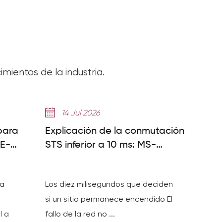
mientos de la industria.
14 Jul 2026
para
Explicación de la conmutación
GE-
STS inferior a 10 ms: MS-
C&I ESS
MPPT400-2 frente a MS-
TS500-2
ia
Los diez milisegundos que deciden
si un sitio permanece encendido El
l a
fallo de la red no ...