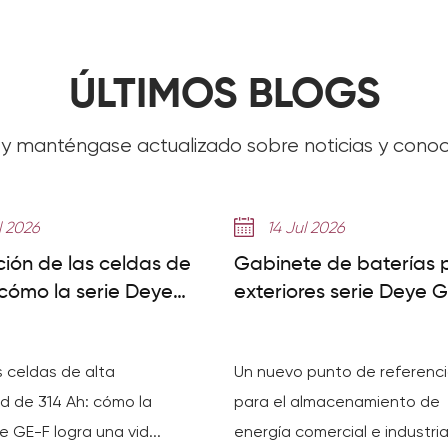
ÚLTIMOS BLOGS
s y manténgase actualizado sobre noticias y conoci
l 2026
14 Jul 2026
ción de las celdas de
Gabinete de baterías 
 cómo la serie Deye
exteriores serie Deye 
lcanza más de 8000
F128/F240/F256: Guía 
a pequeña escala
s celdas de alta
Un nuevo punto de referenc
d de 314 Ah: cómo la
para el almacenamiento de
e GE-F logra una vid...
energía comercial e industria