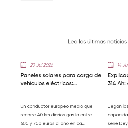
Lea las últimas noticia
23 Jul 2026
14 Ju
Paneles solares para carga de
Explica
vehículos eléctricos:
314 Ah:
configuración del sistema,
GE-F a
ahorros y paneles necesarios
ciclos
Un conductor europeo medio que
Llegan la
recorre 40 km diarios gasta entre
capacida
600 y 700 euros al año en ca...
serie Dey