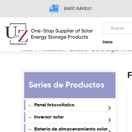
ENVÍO RÁPIDO
Inicio
/
Productos
/
Estación De Energía Al Air
I
F
Series de Productos
Panel fotovoltaico
Inversor solar
Batería de almacenamiento solar