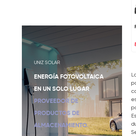
UNIZ SOLAR
L
ENERGÍA FOTOVOLTAICA
p
EN UN SOLO LUGAR
c
es
PROVEEDOR DE
p
PRODUCTOS DE
E
d
ALMACENAMIENTO.
S