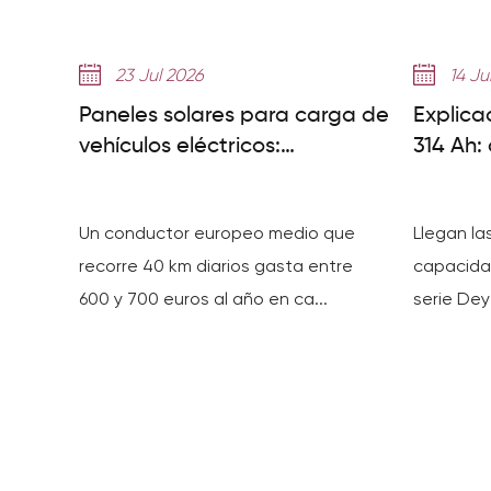
23 Jul 2026
14 Ju
Paneles solares para carga de
Explica
vehículos eléctricos:
314 Ah:
configuración del sistema,
GE-F a
ahorros y paneles necesarios
ciclos
Un conductor europeo medio que
Llegan la
recorre 40 km diarios gasta entre
capacida
600 y 700 euros al año en ca...
serie Dey