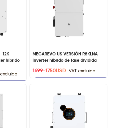
N-12K-
MEGAREVO US VERSIÓN R8KLNA
r híbrido
Inverter híbrido de fase dividida
VAT excluido
1699-1750USD
excluido