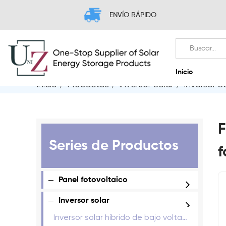
ENVÍO RÁPIDO
Inicio
/
Productos
/
Inversor Solar
/
Inversor S
I
F
Series de Productos
f
Panel fotovoltaico
Inversor solar
Inversor solar híbrido de bajo voltaje de fase dividida