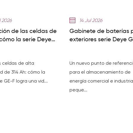
l 2026
14 Jul 2026
ción de las celdas de
Gabinete de baterías 
 cómo la serie Deye
exteriores serie Deye 
lcanza más de 8000
F128/F240/F256: Guía 
a pequeña escala
s celdas de alta
Un nuevo punto de referenc
d de 314 Ah: cómo la
para el almacenamiento de
e GE-F logra una vid...
energía comercial e industria
peque...