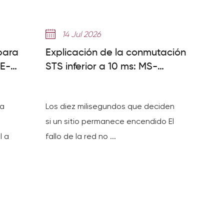
14 Jul 2026
para
Explicación de la conmutación
GE-
STS inferior a 10 ms: MS-
C&I ESS
MPPT400-2 frente a MS-
TS500-2
ia
Los diez milisegundos que deciden
si un sitio permanece encendido El
l a
fallo de la red no ...