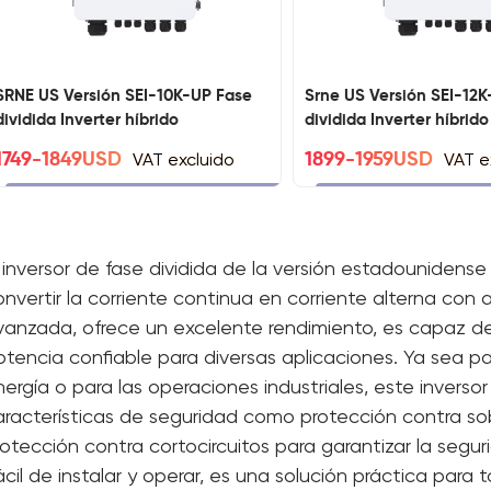
SRNE US Versión SEI-10K-UP Fase
Srne US Versión SEI-12
dividida Inverter híbrido
dividida Inverter híbrido
VAT excluido
VAT e
1749-1849USD
1899-1959USD
l inversor de fase dividida de la versión estadounidense
nvertir la corriente continua en corriente alterna con a
vanzada, ofrece un excelente rendimiento, es capaz d
otencia confiable para diversas aplicaciones. Ya sea pa
nergía o para las operaciones industriales, este inverso
aracterísticas de seguridad como protección contra sob
rotección contra cortocircuitos para garantizar la segur
ácil de instalar y operar, es una solución práctica para