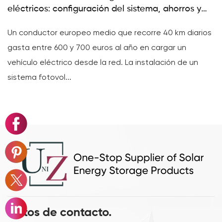
eléctricos: configuración del sistema, ahorros y
D
paneles necesarios
Un conductor europeo medio que recorre 40 km diarios
Ll
gasta entre 600 y 700 euros al año en cargar un
se
vehículo eléctrico desde la red. La instalación de un
nú
sistema fotovol...
Datos de contacto.