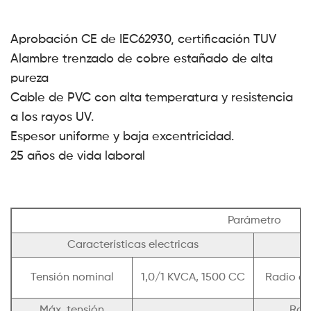
Aprobación CE de IEC62930, certificación TUV
Alambre trenzado de cobre estañado de alta
pureza
Cable de PVC con alta temperatura y resistencia
a los rayos UV.
Espesor uniforme y baja excentricidad.
25 años de vida laboral
Parámetro
Características electricas
Tensión nominal
1,0/1 KVCA, 1500 CC
Radio de
Máx. tensión
Ran