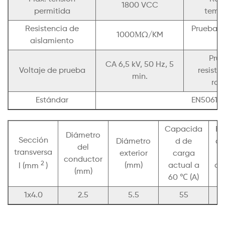
1800 VCC
permitida
temp
Resistencia de
Prueba re
1000ΜΩ/KM
aislamiento
f
Pru
CA 6,5 kV, 50 Hz, 5
Voltaje de prueba
resiste
min.
ray
Estándar
EN50618 
Capacida
Re
Diámetro
Sección
Diámetro
d de
a 
del
transversa
exterior
carga
conductor
2
(mm)
actual a
co
l (mm
)
(mm)
60 ℃ (A)
1x4.0
2.5
5.5
55